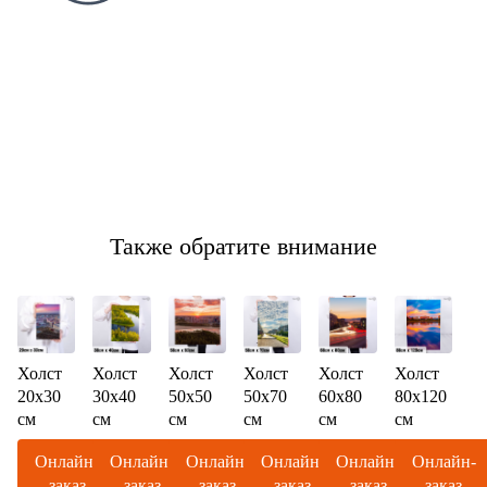
Также обратите внимание
Холст
Холст
Холст
Холст
Холст
Холст
20х30
30х40
50х50
50х70
60х80
80х120
см
см
см
см
см
см
Онлайн-
Онлайн-
Онлайн-
Онлайн-
Онлайн-
Онлайн-
заказ
заказ
заказ
заказ
заказ
заказ